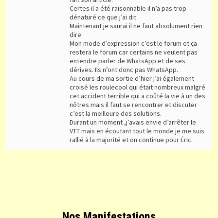
Certes il a été raisonnable il n’a pas trop
dénaturé ce que j’ai dit
Maintenant je saurai il ne faut absolument rien
dire.
Mon mode d’expression c’est le forum et ça
restera le forum car certains ne veulent pas
entendre parler de WhatsApp et de ses
dérives. Ils n’ont donc pas WhatsApp.
Au cours de ma sortie d’hier j’ai également
croisé les roulecool qui était nombreux malgré
cet accident terrible qui a coûté la vie à un des
nôtres mais il faut se rencontrer et discuter
c’est la meilleure des solutions.
Durant un moment ,j’avais envie d’arrêter le
VTT mais en écoutant tout le monde je me suis
rallié à la majorité et on continue pour Éric.
Nos Manifestations