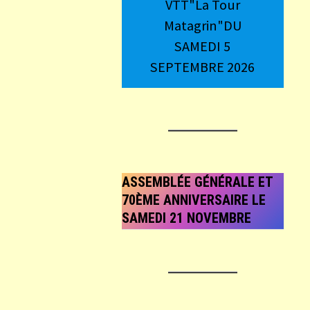
VTT"La Tour
Matagrin"DU
SAMEDI 5
SEPTEMBRE 2026
ASSEMBLÉE GÉNÉRALE ET
70ÈME ANNIVERSAIRE LE
SAMEDI 21 NOVEMBRE