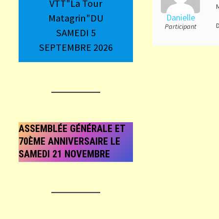
VTT"La Tour
M
Matagrin"DU
Danielle
D
Participant
SAMEDI 5
SEPTEMBRE 2026
ASSEMBLÉE GÉNÉRALE ET
70ÈME ANNIVERSAIRE LE
SAMEDI 21 NOVEMBRE