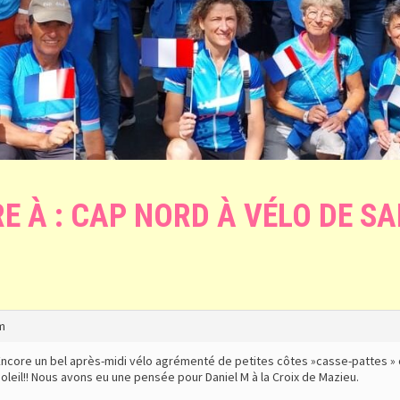
E À : CAP NORD À VÉLO DE SA
m
ncore un bel après-midi vélo agrémenté de petites côtes »casse-pattes » on
oleil!! Nous avons eu une pensée pour Daniel M à la Croix de Mazieu.