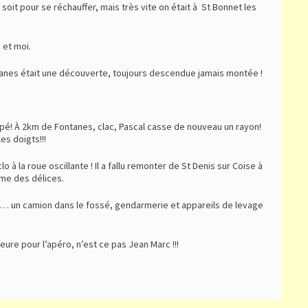
soit pour se réchauffer, mais très vite on était à St Bonnet les
 et moi.
tanes était une découverte, toujours descendue jamais montée !
pé! À 2km de Fontanes, clac, Pascal casse de nouveau un rayon!
es doigts!!!
à la roue oscillante ! Il a fallu remonter de St Denis sur Coise à
rme des délices.
te… un camion dans le fossé, gendarmerie et appareils de levage
ure pour l’apéro, n’est ce pas Jean Marc !!!