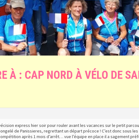
E À : CAP NORD À VÉLO DE SA
écision express hier soir pour rouler avant les vacances sur le petit parcou
ongelé de Panissieres, regrettant un départ précoce ! C’est donc sous les 
ompétition après 1 mois d’arrêt… vue l’équipe en place il a sagement préfér