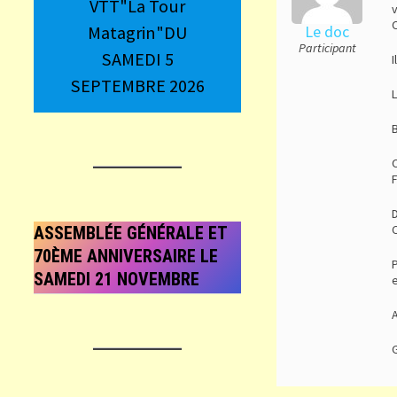
VTT"La Tour
v
O
Matagrin"DU
Le doc
Participant
SAMEDI 5
I
SEPTEMBRE 2026
O
F
D
C
ASSEMBLÉE GÉNÉRALE ET
70ÈME ANNIVERSAIRE LE
P
SAMEDI 21 NOVEMBRE
e
A
G