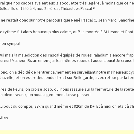
rai que nos cadors avaient eux la socquette très légère, à moins que ce ne 
ulles! Ils ont filé à 4, nos 2 frères, Thibault et Pascal F.
l ne restait donc sur notre parcours que René Pascal C, Jean Marc, Sandrine
Le rythme fut alors beaucoup plus calme, ouf! La montée à St Heand et Fon
Bien sympa!
ui mais la malédiction des Pascal équipés de roues Paladium a encore frap
ureur! Malheur! Bizarrement j’ai les mêmes roues et aucun souci! Je croise l
onc, on a décidé de rentrer calmement en surveillant notre malheureux cyclo 
hazelle, et on est redescendu direct sur Bellegarde, avec retour par la fe
rès de Feurs, on croise Joao, qui nous rassure sur la fermeture de la rou
n plein travaux, on nous a gentiment laissé passer!
u bout du compte, 87km quand même et 820m de D+. Et à midi on était à l’he
illes