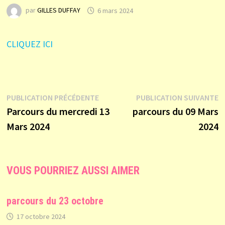
par
GILLES DUFFAY
6 mars 2024
CLIQUEZ ICI
Publication
P
PUBLICATION PRÉCÉDENTE
PUBLICATION SUIVANTE
Navigation
précédente :
s
Parcours du mercredi 13
parcours du 09 Mars
Mars 2024
2024
de
VOUS POURRIEZ AUSSI AIMER
l’article
parcours du 23 octobre
17 octobre 2024