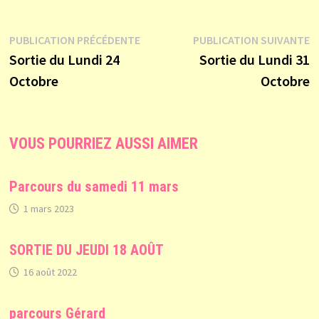
Publication
P
PUBLICATION PRÉCÉDENTE
PUBLICATION SUIVANTE
Navigation
précédente :
s
Sortie du Lundi 24
Sortie du Lundi 31
Octobre
Octobre
de
VOUS POURRIEZ AUSSI AIMER
l’article
Parcours du samedi 11 mars
1 mars 2023
SORTIE DU JEUDI 18 AOÛT
16 août 2022
parcours Gérard