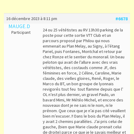
#6678
16 décembre 2023 à 8:11 pm
MAUGE.D
24 ou 25 vététistes au RV 13h30 parking de la
Participant
poste pour cette sortie VTT Club et un
parcours proposé par Philou qui nous
emmenait au Plan Melay, au Signy, à l’étang
Pariel, puis Fontanes, Montchal et retour par
chez Ronze et le sentier du monorail. Un beau
peloton qui avait de l’allure avec des vrais
vététistes, des costauds comme JF, des
féminines en force, 2 Céline, Caroline, Marie
claude, des vielles gloires, René, Roger, le
Marco du BT, un bon groupe de lyonnais
revigorés tout feu tout flamme depuis que l’
OL n’est plus dernier, un gravel Paulo, un
bavard Mimi, Mr Météo Michel, et encore des
nouveaux dont je ne sais ni le nom, ni le
prénom. Que ceux que je n’ai pas cité veuillent
bien m’excuser..!! Dans le bois du Plan Melay, il
y avait 2 chemins parallèles. J’ai pris celui de
gauche, (bien que Marie claude prenait celui
de droite) parce ce que je le savais meilleur et