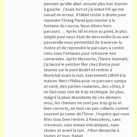
pensant qu’elle allait ensuite plus bas tourner
à gauche. J’avais tort et j’ai induit Fifi qui me
suivait en erreur. Il fallait rester à droite pour
rejoindre l’étang Pariel puis monter à la
fontaine du coucou. Nous étions hors
parcours…. Après tél et mise au point, le plus
simple pour nous était de descendre là ou une
passerelle nous permettait de traverser la
rivière et de reprendre le parcours à contre
sens sous Fontanes pour retrouver nos
camarades. Après Mezoncle, l’heure tournant,
j’ai laissé le peloton filer chez Ronze pour
tourner sur le pont Bodet et rentrer à
Montchal avant la nuit, exactement 16h50 à la
maison. Merci Philou pour ce parcours sympa
et varié, des parties roulantes, des côtes, il
en faut mais rien de trop technique. De plus,
malgré la pluie abondante de ces derniers
mois, les chemins ne sont pas trop gras et
bien corrects, en tout cas pas collants comme
souvent au coeur de l’hiver. J’espère que vous
êtes tous bien rentrés à Panissières, sans
crevaison, sans ennuis mécaniques, sans
chutes et avant la nuit…!! Bon dimanche à
toutes et tous. Daniel