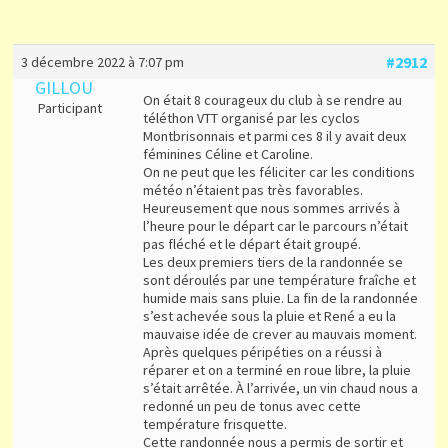
#2912
3 décembre 2022 à 7:07 pm
GILLOU
On était 8 courageux du club à se rendre au
Participant
téléthon VTT organisé par les cyclos
Montbrisonnais et parmi ces 8 il y avait deux
féminines Céline et Caroline.
On ne peut que les féliciter car les conditions
météo n’étaient pas très favorables.
Heureusement que nous sommes arrivés à
l’heure pour le départ car le parcours n’était
pas fléché et le départ était groupé.
Les deux premiers tiers de la randonnée se
sont déroulés par une température fraîche et
humide mais sans pluie. La fin de la randonnée
s’est achevée sous la pluie et René a eu la
mauvaise idée de crever au mauvais moment.
Après quelques péripéties on a réussi à
réparer et on a terminé en roue libre, la pluie
s’était arrêtée. À l’arrivée, un vin chaud nous a
redonné un peu de tonus avec cette
température frisquette.
Cette randonnée nous a permis de sortir et