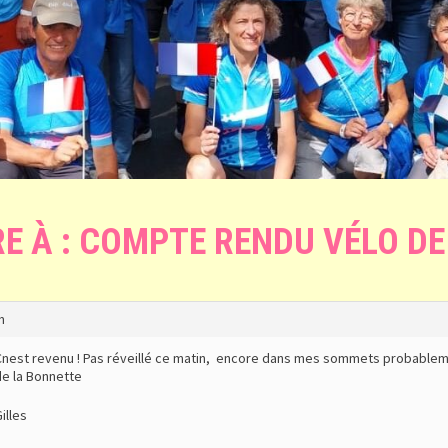
E À : COMPTE RENDU VÉLO DE
m
Cnest revenu ! Pas réveillé ce matin, encore dans mes sommets probablem
de la Bonnette
illes