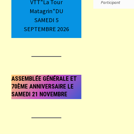
VTT"La Tour
Participant
Matagrin"DU
SAMEDI 5
SEPTEMBRE 2026
ASSEMBLÉE GÉNÉRALE ET
70ÈME ANNIVERSAIRE LE
SAMEDI 21 NOVEMBRE